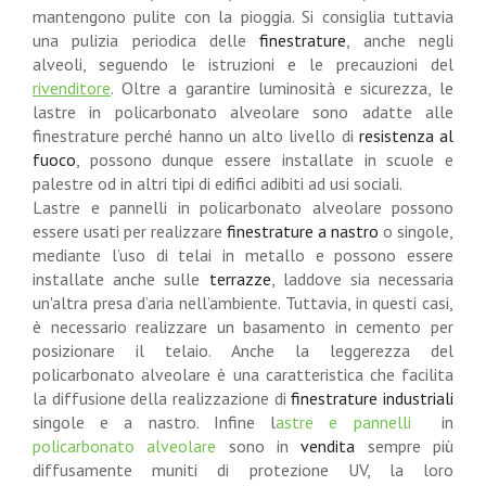
mantengono pulite con la pioggia. Si consiglia tuttavia
una pulizia periodica delle
finestrature
, anche negli
alveoli, seguendo le istruzioni e le precauzioni del
rivenditore
. Oltre a garantire luminosità e sicurezza, le
lastre in policarbonato alveolare sono adatte alle
finestrature perché hanno un alto livello di
resistenza al
fuoco
, possono dunque essere installate in scuole e
palestre od in altri tipi di edifici adibiti ad usi sociali.
Lastre e pannelli in policarbonato alveolare possono
essere usati per realizzare
finestrature
a nastro
o singole,
mediante l’uso di telai in metallo e possono essere
installate anche sulle
terrazze
, laddove sia necessaria
un'altra presa d’aria nell’ambiente. Tuttavia, in questi casi,
è necessario realizzare un basamento in cemento per
posizionare il telaio. Anche la leggerezza del
policarbonato alveolare è una caratteristica che facilita
la diffusione della realizzazione di
finestrature industriali
singole e a nastro. Infine l
astre e pannelli
in
policarbonato alveolare
sono in
vendita
sempre più
diffusamente muniti di protezione UV, la loro