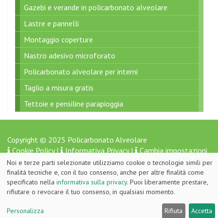
Gazebi e verande in policarbonato alveolare
Lastre e pannelli
Montaggio coperture
Nastro adesivo microforato
Policarbonato alveolare per interni
Taglio a misura gratis
Tettoie e pensiline parapioggia
Copyright © 2025 Policarbonato Alveolare
Cookie Policy
|
Informativa Privacy
|
Cambia impostazioni
Privacy
Noi e terze parti selezionate utilizziamo cookie o tecnologie simili per
finalità tecniche e, con il tuo consenso, anche per altre finalità come
WebDesign by
bubuna.com
specificato nella
informativa sulla privacy
. Puoi liberamente prestare,
rifiutare o revocare il tuo consenso, in qualsiasi momento.
Personalizza
Rifiuta
Accetta